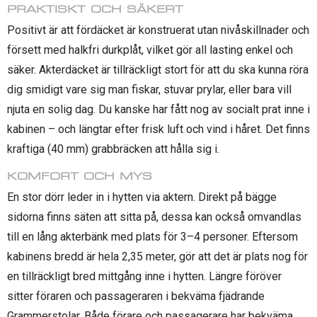
PRAKTISKT OCH SÄKERT
Positivt är att fördäcket är konstruerat utan nivåskillnader och
försett med halkfri durkplåt, vilket gör all lasting enkel och
säker. Akterdäcket är tillräckligt stort för att du ska kunna röra
dig smidigt vare sig man fiskar, stuvar prylar, eller bara vill
njuta en solig dag. Du kanske har fått nog av socialt prat inne i
kabinen – och längtar efter frisk luft och vind i håret. Det finns
kraftiga (40 mm) grabbräcken att hålla sig i.
KOMFORT OCH MYS
En stor dörr leder in i hytten via aktern. Direkt på bägge
sidorna finns säten att sitta på, dessa kan också omvandlas
till en lång akterbänk med plats för 3–4 personer. Eftersom
kabinens bredd är hela 2,35 meter, gör att det är plats nog för
en tillräckligt bred mittgång inne i hytten. Längre föröver
sitter föraren och passageraren i bekväma fjädrande
Grammerstolar. Både förare och passagerare har bekväma