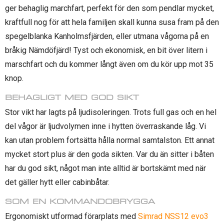
ger behaglig marchfart, perfekt för den som pendlar mycket,
kraftfull nog för att hela familjen skall kunna susa fram på den
spegelblanka Kanholmsfjärden, eller utmana vågorna på en
bråkig Nämdöfjärd! Tyst och ekonomisk, en bit över litern i
marschfart och du kommer långt även om du kör upp mot 35
knop.
BEHAGLIGT MED GOD SIKT
Stor vikt har lagts på ljudisoleringen. Trots full gas och en hel
del vågor är ljudvolymen inne i hytten överraskande låg. Vi
kan utan problem fortsätta hålla normal samtalston. Ett annat
mycket stort plus är den goda sikten. Var du än sitter i båten
har du god sikt, något man inte alltid är bortskämt med när
det gäller hytt eller cabinbåtar.
SOM EN KOMMANDOBRYGGA
Ergonomiskt utformad förarplats med
Simrad NSS12 evo3