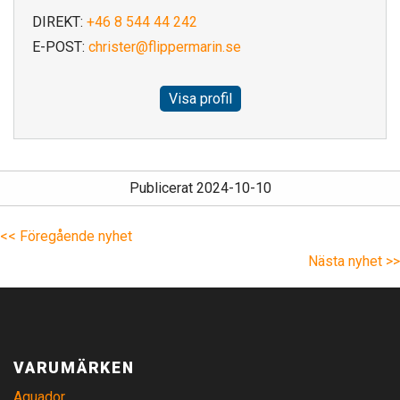
DIREKT:
+46 8 544 44 242
E-POST:
christer@flippermarin.se
Visa profil
Publicerat 2024-10-10
<< Föregående nyhet
Nästa nyhet >>
VARUMÄRKEN
Aquador