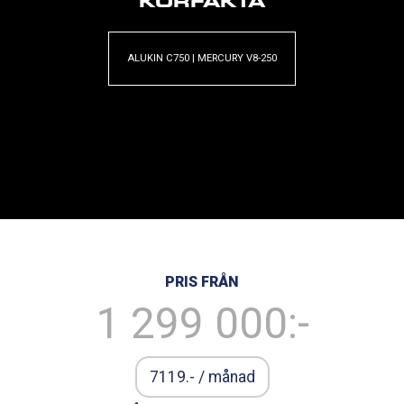
KÖRFAKTA
ALUKIN C750 | MERCURY V8-250
PRIS FRÅN
1 299 000:-
7119
.- / månad