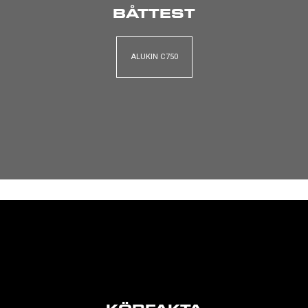
BÅTTEST
ALUKIN C750