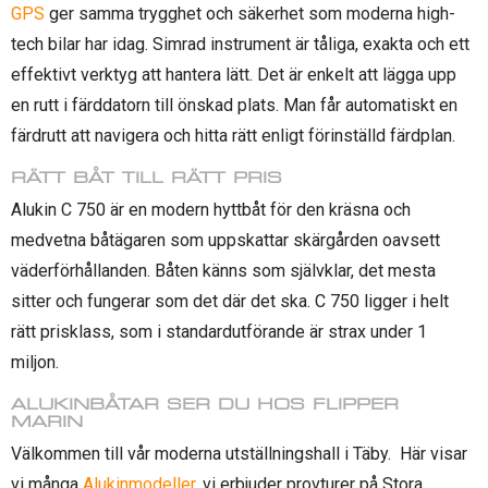
GPS
ger samma trygghet och säkerhet som moderna high-
tech bilar har idag. Simrad instrument är tåliga, exakta och ett
effektivt verktyg att hantera lätt. Det är enkelt att lägga upp
en rutt i färddatorn till önskad plats. Man får automatiskt en
färdrutt att navigera och hitta rätt enligt förinställd färdplan.
RÄTT BÅT TILL RÄTT PRIS
Alukin C 750 är en modern hyttbåt för den kräsna och
medvetna båtägaren som uppskattar skärgården oavsett
väderförhållanden. Båten känns som självklar, det mesta
sitter och fungerar som det där det ska. C 750 ligger i helt
rätt prisklass, som i standardutförande är strax under 1
miljon.
ALUKINBÅTAR SER DU HOS FLIPPER
MARIN
Välkommen till vår moderna utställningshall i Täby. Här visar
vi många
Alukinmodeller
, vi erbjuder provturer på Stora