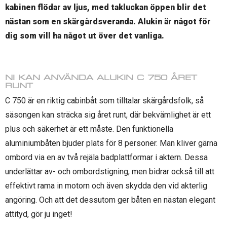
kabinen flödar av ljus, med takluckan öppen blir det
nästan som en skärgårdsveranda. Alukin är något för
dig som vill ha något ut över det vanliga.
NI KAN ANVÄNDA ALUKIN C 750 ÅRET
RUNT
C 750 är en riktig cabinbåt som tilltalar skärgårdsfolk, så
säsongen kan sträcka sig året runt, där bekvämlighet är ett
plus och säkerhet är ett måste. Den funktionella
aluminiumbåten bjuder plats för 8 personer. Man kliver gärna
ombord via en av två rejäla badplattformar i aktern. Dessa
underlättar av- och ombordstigning, men bidrar också till att
effektivt rama in motorn och även skydda den vid akterlig
angöring. Och att det dessutom ger båten en nästan elegant
attityd, gör ju inget!