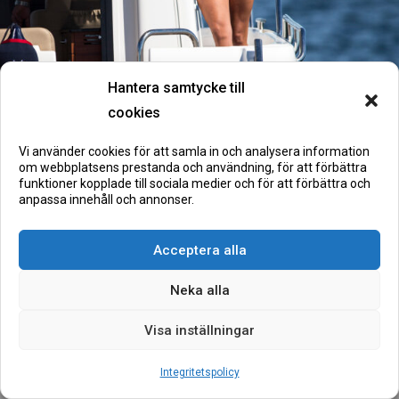
Hantera samtycke till
cookies
Vi använder cookies för att samla in och analysera information
om webbplatsens prestanda och användning, för att förbättra
funktioner kopplade till sociala medier och för att förbättra och
anpassa innehåll och annonser.
Acceptera alla
ALL INCLUSIVE
BARA HOS
Neka alla
FLIPPER MARIN
Visa inställningar
Sveriges vassaste priser - där allt ingår!
Integritetspolicy