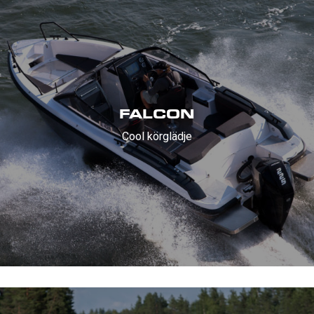
FALCON
Cool körglädje