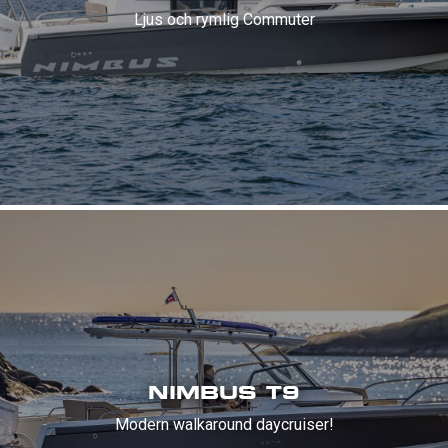
Ljus och rymlig Commuter
NIMBUS T9
Modern walkaround daycruiser!