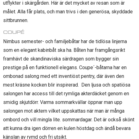
utflykter i skärgården. Här är det mycket av resan som är
målet. Alla får plats, och man trivs i den generösa, skyddade
sittbrunnen.
COUPÉ
Nimbus semester- och familjebåtar har de tidlösa linjerna
som en elegant kabinbåt ska ha. Båten har framgångsrikt
framhävt de skandinaviska särdragen som bygger sin
prestige på en funktionell elegans. Coupe´-båtarna har en
ombonad salong med ett inventiöst pentry, där även den
mest kräsne kocken blir inspirerad. Den ljusa och spatiösa
salongen har access till det rymliga akterdäcket genom en
smidig skjutdörr. Varma sommarkvällar öppnar man upp
salongen mot aktern vilket uppskattas när man är många
ombord och vill mingla lite. sommardagar. Det är också skönt
att kunna dra igen dörren en kulen höstdag och ändå bevara
känslan av rymd och fri utsikt.