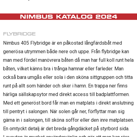
NIMBUS KATALOG 2024
FLYBRIDGE
Nimbus 405 Flybridge är en påkostad långfärdsbåt med
generösa utrymmen både nere och uppe. Från flybridge kan
man med fördel manövrera båten då man har full koll runt hela
båten, vilket känns bra i trånga hamnar eller farleder. Man
också bara umgås eller sola i den sköna sittgruppen och titta
runt på allt som händer och sker i hamn. En trappa ner finns
härliga sällskapsytor med direkt access till badplattformen.
Med ett generöst bord får man en matplats i direkt anslutning
till pentryt i salongen. När solen går ner, förflyttar man sig
gärna in i salongen, till sköna soffor eller den inre matplatsen.
En omtyckt detalj är det breda gångdäcket på styrbord sida.