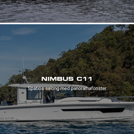
NIMBUS C11
Spatiös salong med panoramafönster