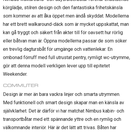
körglädje, stilren design och den fantastiska frihetskänsla
som kommer av att åka öppet men ändå skyddat. Modellerna
har ett brett walkaround-däck som är mycket uppskattat, man
kan gå tryggt och säkert från akter till för oavsett hur rörlig
eller båtvan man är. Öppna modellerna passar de som söker
en trevlig dagtursbåt för umgänge och vattenlekar. En
ombonad förruff med full utrustat pentry, rymligt wc-utrymme,
gör att denna modell verkligen lever upp till epitetet
Weekender.
COMMUTER
Design är mer än bara vackra linjer och smarta utrymmen.
Med funktionell och smart design skapar man en känsla av
självklarhet. Det är därför vi har matchat Nimbus kabin- och
transportbåtar med ett spännande yttre och en rymlig och
välkomnande interiör. Här är det lätt att trivas. Båten har