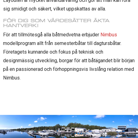
Layouten är mycket användarvänlig och gör att man kan röra
sig smidigt och säkert, vilket uppskattas av alla.
FÖR DIG SOM VÄRDESÄTTER ÄKTA
HANTVERK!
För att tillmötesgå alla båtmedvetna erbjuder
Nimbus
modellprogram allt från semesterbåtar till dagtursbåtar.
Företagets kunnande och fokus på teknisk och
designmässig utveckling, borgar för att båtägandet blir början
på en passionerad och förhoppningsvis livslång relation med
Nimbus.