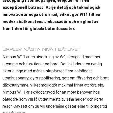
avkoppling i solnedgången, erbjuder W11 en
exceptionell båtresa. Varje detalj och teknologisk
innovation är noga utformad, vilket gör W11 till en
modern båtkonstens ambassadör och en glimt av
framtiden för globala båtentusiaster.
UPPLEV NÄSTA NIVÅ I BÅTLIVET
Nimbus W11 är en utveckling av W9, designad med mer
utrymme och funktioner ombord. Det inkluderar en rymlig
akterlounge med många sittplatser, flera solbäddar,
utomhuspentry, gyrostabilisering, gott om förvaring och brett
däcksutrymme, vilket möjliggör maximal frihet att röra sig.
Nimbus W11 är skräddarsydd för att möta behoven hos
båtägare som vill få ut det mesta av sina helger och korta
resor. Oavsett om du vill underhålla gäster eller tillbringa tid