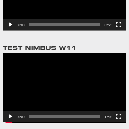
00:00
02:23
TEST NIMBUS W11
Videospelare
00:00
17:06