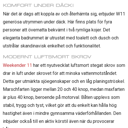
KOMFORT UNDER DÄCK!
När det är dags att koppla av och återhämta sig, erbjuder W11
generösa utrymmen under däck. Här finns plats för fyra
personer att övernatta bekvämt i två rymliga kojer. Det
eleganta badrummet är utrustat med toalett och dusch och
utstrålar skandinavisk enkelhet och funktionalitet.
MODERNT LUFTSMORT SKROV
Weekender
11
har ett nyutvecklat luftsmort stegat skrov som
drar in luft under skrovet för att minska vattenmotståndet.
Detta ger utmärkta sjöegenskaper och en låg planingströskel.
Marschfarten ligger mellan 20 och 40 knop, medan maxfarten
är plus 40 knop, beroende på motorval. Båten upplevs som
stabil, trygg och tyst, vilket gör att du enkelt kan hålla hög
hastighet även i mindre gynnsamma väderförhållanden. Den
inbjuder också till en aktiv körstil även när du provocerar