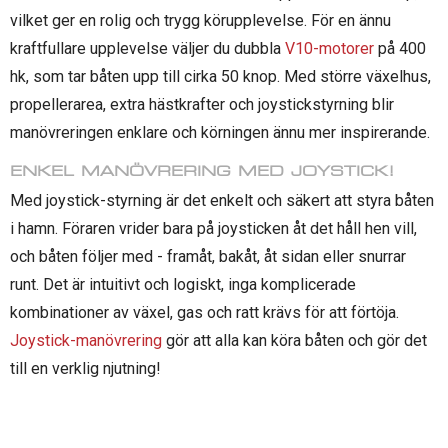
vilket ger en rolig och trygg körupplevelse. För en ännu
kraftfullare upplevelse väljer du dubbla
V10-motorer
på 400
hk, som tar båten upp till cirka 50 knop. Med större växelhus,
propellerarea, extra hästkrafter och joystickstyrning blir
manövreringen enklare och körningen ännu mer inspirerande.
ENKEL MANÖVRERING MED JOYSTICK!
Med joystick-styrning är det enkelt och säkert att styra båten
i hamn. Föraren vrider bara på joysticken åt det håll hen vill,
och båten följer med - framåt, bakåt, åt sidan eller snurrar
runt. Det är intuitivt och logiskt, inga komplicerade
kombinationer av växel, gas och ratt krävs för att förtöja.
Joystick-manövrering
gör att alla kan köra båten och gör det
till en verklig njutning!