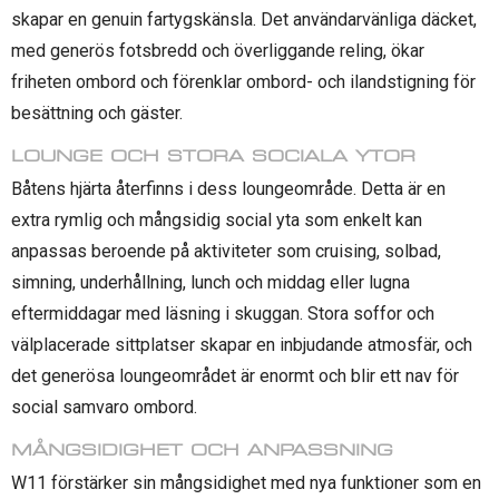
skapar en genuin fartygskänsla. Det användarvänliga däcket,
med generös fotsbredd och överliggande reling, ökar
friheten ombord och förenklar ombord- och ilandstigning för
besättning och gäster.
LOUNGE OCH STORA SOCIALA YTOR
Båtens hjärta återfinns i dess loungeområde. Detta är en
extra rymlig och mångsidig social yta som enkelt kan
anpassas beroende på aktiviteter som cruising, solbad,
simning, underhållning, lunch och middag eller lugna
eftermiddagar med läsning i skuggan. Stora soffor och
välplacerade sittplatser skapar en inbjudande atmosfär, och
det generösa loungeområdet är enormt och blir ett nav för
social samvaro ombord.
MÅNGSIDIGHET OCH ANPASSNING
W11 förstärker sin mångsidighet med nya funktioner som en