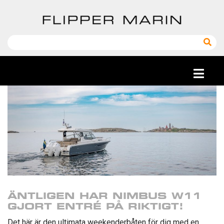
ÄNTLIGEN HAR NIMBUS W11
GJORT ENTRÉ PÅ RIKTIGT!
Det här är den ultimata weekenderbåten för dig med en