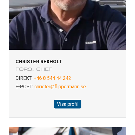
CHRISTER REXHOLT
FÖRS. CHEF
DIREKT:
+46 8 544 44 242
E-POST:
christer@flippermarin.se
Visa profil