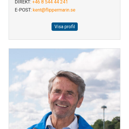
DIREKT:
+46 8 544 44 241
E-POST:
kent@flippermarin.se
Visa profil