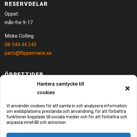
RESERVDELAR
Öppet:
mån-fre 9-17
Micke Colling
08-544 44 245
parts@flippermarin.se
ÖPPETTIDER
Måndag - Fredag
09:00 - 17:00
Hantera samtycke till
Lördag - Söndag
Stängt
cookies
KONTAKTA OSS
Vi använder cookies för att samla in och analysera information
om webbplatsens prestanda och användning, för att förbättra
Flipper Marin
funktioner kopplade till sociala medier och för att förbättra och
anpassa innehåll och annonser.
Hamnvägen 8
Täby/Stockholm