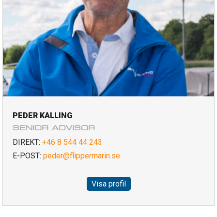
PEDER KALLING
SENIOR ADVISOR
DIREKT:
+46 8 544 44 243
E-POST:
peder@flippermarin.se
Visa profil