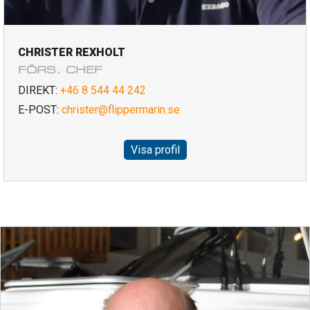
CHRISTER REXHOLT
FÖRS. CHEF
DIREKT:
+46 8 544 44 242
E-POST:
christer@flippermarin.se
Visa profil