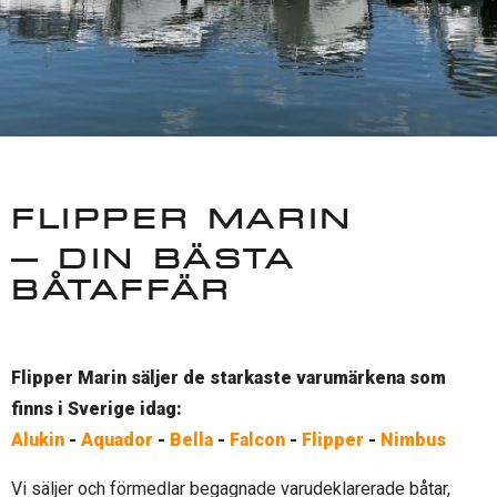
FLIPPER MARIN
– DIN BÄSTA
BÅTAFFÄR
Flipper Marin säljer de starkaste varumärkena som
finns i Sverige idag:
Alukin
-
Aquador
-
Bella
-
Falcon
-
Flipper
-
Nimbus
Vi säljer och förmedlar begagnade varudeklarerade båtar,