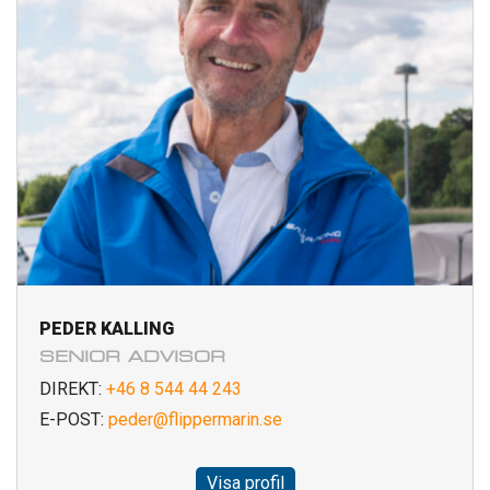
PEDER KALLING
SENIOR ADVISOR
DIREKT:
+46 8 544 44 243
E-POST:
peder@flippermarin.se
Visa profil