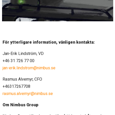
För ytterligare information, vänligen kontakta:
Jan-Erik Lindström, VD
+46 31 726 77 00
jan-erik.lindstrom@nimbus.se
Rasmus Alvemyr, CFO
+46317267708
rasmus.alvemyr@nimbus.se
Om Nimbus Group