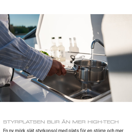
STYRPLATSEN BLIR ÄN MER HIGH-TECH
En ny mörk slät styrkonsol med plats för en större och mer