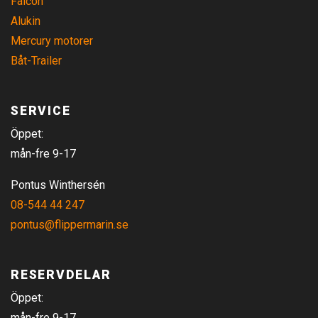
Falcon
Alukin
Mercury motorer
Båt-Trailer
SERVICE
Öppet:
mån-fre 9-17
Pontus Winthersén
08-544 44 247
pontus@flippermarin.se
RESERVDELAR
Öppet:
mån-fre 9-17