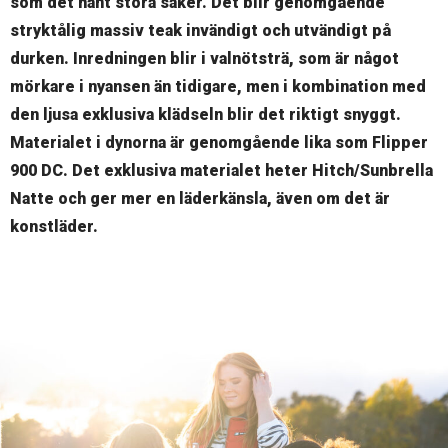
som det hänt stora saker. Det blir genomgående
stryktålig massiv teak invändigt och utvändigt på
durken. Inredningen blir i valnötsträ, som är något
mörkare i nyansen än tidigare, men i kombination med
den ljusa exklusiva klädseln blir det riktigt snyggt.
Materialet i dynorna är genomgående lika som Flipper
900 DC. Det exklusiva materialet heter Hitch/Sunbrella
Natte och ger mer en läderkänsla, även om det är
konstläder.