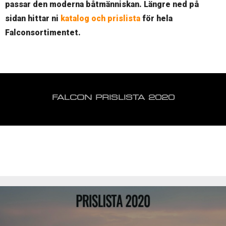
passar den moderna båtmänniskan. Längre ned på
sidan hittar ni
katalog och prislista
för hela
Falconsortimentet.
FALCON PRISLISTA 2020