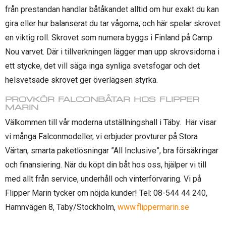
från prestandan handlar båtåkandet alltid om hur exakt du kan
gira eller hur balanserat du tar vågorna, och här spelar skrovet
en viktig roll. Skrovet som numera byggs i Finland på Camp
Nou varvet. Där i tillverkningen lägger man upp skrovsidorna i
ett stycke, det vill säga inga synliga svetsfogar och det
helsvetsade skrovet ger överlägsen styrka.
PROVKÖR FALCONBÅTAR HOS FLIPPER
MARIN
Välkommen till vår moderna utställningshall i Täby. Här visar
vi många Falconmodeller, vi erbjuder provturer på Stora
Värtan, smarta paketlösningar ”All Inclusive”, bra försäkringar
och finansiering. När du köpt din båt hos oss, hjälper vi till
med allt från service, underhåll och vinterförvaring. Vi på
Flipper Marin tycker om nöjda kunder! Tel: 08-544 44 240,
Hamnvägen 8, Täby/Stockholm,
www.flippermarin.se