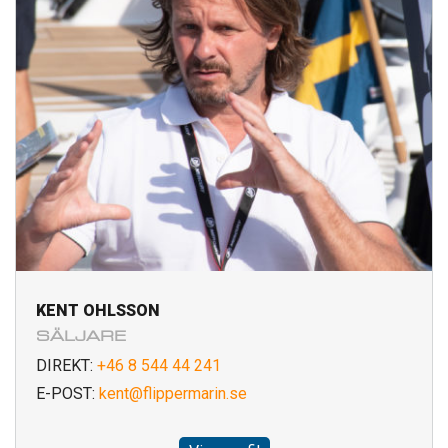
KENT OHLSSON
SÄLJARE
DIREKT:
+46 8 544 44 241
E-POST:
kent@flippermarin.se