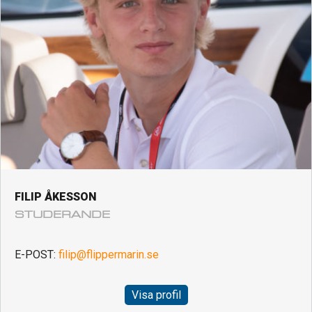
FILIP ÅKESSON
STUDERANDE
E-POST:
filip@flippermarin.se
Visa profil