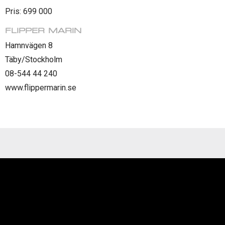
Pris: 699 000
FLIPPER MARIN
Hamnvägen 8
Täby/Stockholm
08-544 44 240
www.flippermarin.se
Videospelare