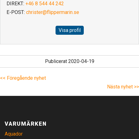
DIREKT:
+46 8 544 44 242
E-POST:
christer@flippermarin.se
Visa profil
Publicerat 2020-04-19
<< Föregående nyhet
Nästa nyhet >>
VARUMÄRKEN
Aquador