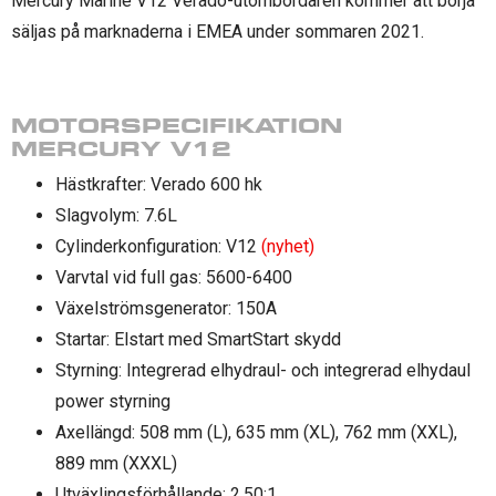
Mercury Marine V12 Verado-utombordaren kommer att börja
säljas på marknaderna i EMEA under sommaren 2021.
MOTORSPECIFIKATION
MERCURY V12
Hästkrafter: Verado 600 hk
Slagvolym: 7.6L
Cylinderkonfiguration: V12
(nyhet)
Varvtal vid full gas: 5600-6400
Växelströmsgenerator: 150A
Startar: Elstart med SmartStart skydd
Styrning: Integrerad elhydraul- och integrerad elhydaul
power styrning
Axellängd: 508 mm (L), 635 mm (XL), 762 mm (XXL),
889 mm (XXXL)
Utväxlingsförhållande: 2.50:1