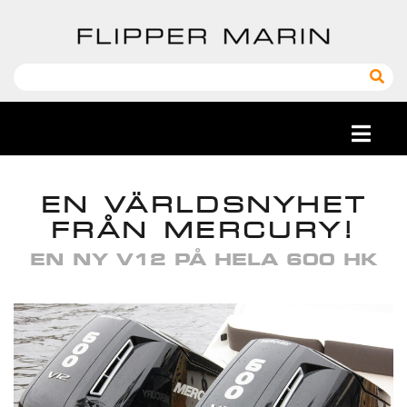
EN VÄRLDSNYHET
FRÅN MERCURY!
EN NY V12 PÅ HELA 600 HK