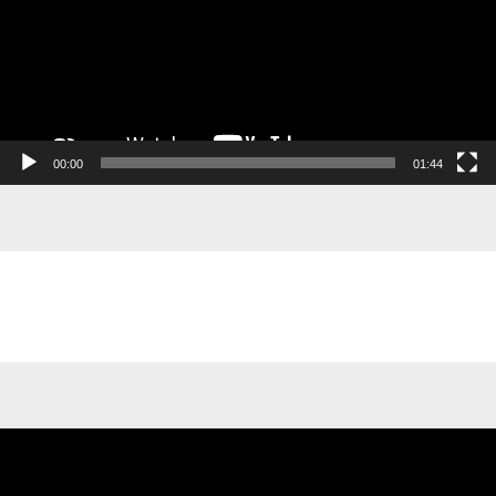
00:00
01:44
Videospelare