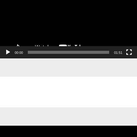
00:00
01:51
Videospelare