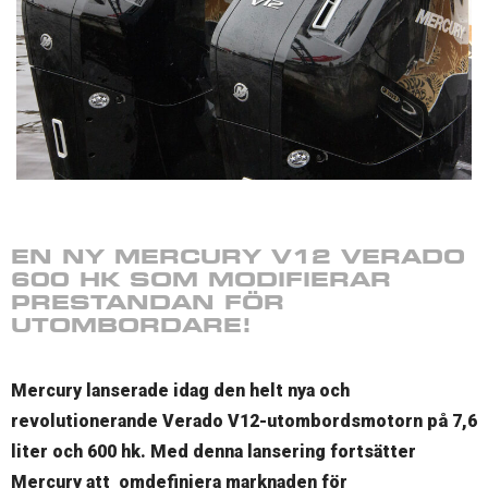
EN NY MERCURY V12 VERADO
600 HK SOM MODIFIERAR
PRESTANDAN FÖR
UTOMBORDARE!
Mercury lanserade idag den helt nya och
revolutionerande Verado V12-utombordsmotorn på 7,6
liter och 600 hk. Med denna lansering fortsätter
Mercury att omdefiniera marknaden för