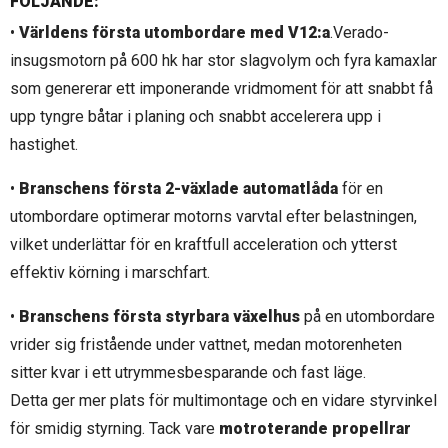
FÖLJANDE:
•
Världens första utombordare med V12:a
.Verado-
insugsmotorn på 600 hk har stor slagvolym och fyra kamaxlar
som genererar ett imponerande vridmoment för att snabbt få
upp tyngre båtar i planing och snabbt accelerera upp i
hastighet.
•
Branschens första 2-växlade automatlåda
för en
utombordare optimerar motorns varvtal efter belastningen,
vilket underlättar för en kraftfull acceleration och ytterst
effektiv körning i marschfart.
•
Branschens första styrbara växelhus
på en utombordare
vrider sig fristående under vattnet, medan motorenheten
sitter kvar i ett utrymmesbesparande och fast läge.
Detta ger mer plats för multimontage och en vidare styrvinkel
för smidig styrning. Tack vare
motroterande propellrar