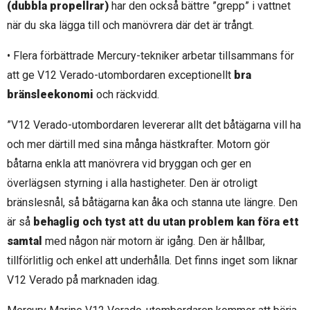
(dubbla propellrar)
har den också bättre ”grepp” i vattnet
när du ska lägga till och manövrera där det är trångt.
• Flera förbättrade Mercury-tekniker arbetar tillsammans för
att ge V12 Verado-utombordaren exceptionellt
bra
bränsleekonomi
och räckvidd.
”V12 Verado-utombordaren levererar allt det båtägarna vill ha
och mer därtill med sina många hästkrafter. Motorn gör
båtarna enkla att manövrera vid bryggan och ger en
överlägsen styrning i alla hastigheter. Den är otroligt
bränslesnål, så båtägarna kan åka och stanna ute längre. Den
är så
behaglig och tyst att du utan problem kan föra ett
samtal
med någon när motorn är igång. Den är hållbar,
tillförlitlig och enkel att underhålla. Det finns inget som liknar
V12 Verado på marknaden idag.