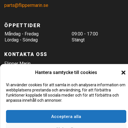
parts@flippermarin.se
ÖPPETTIDER
Måndag - Fredag
09:00 - 17:00
Lördag - Söndag
Stängt
KONTAKTA OSS
Flipper Marin
Hamnvägen 8
Hantera samtycke till cookies
Täby/Stockholm
Vi använder cookies för att samla in och analysera information om
08-544 44 240
webbplatsens prestanda och användning, för att förbättra
Hitta hit
funktioner kopplade till sociala medier och för att förbättra och
anpassa innehåll och annonser.
Acceptera alla