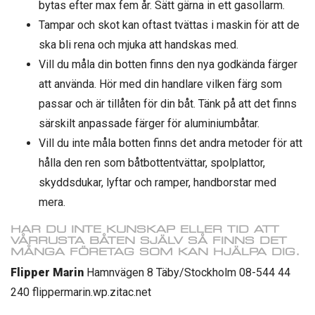
bytas efter max fem år. Sätt gärna in ett gasollarm.
Tampar och skot kan oftast tvättas i maskin för att de
ska bli rena och mjuka att handskas med.
Vill du måla din botten finns den nya godkända färger
att använda. Hör med din handlare vilken färg som
passar och är tillåten för din båt. Tänk på att det finns
särskilt anpassade färger för aluminiumbåtar.
Vill du inte måla botten finns det andra metoder för att
hålla den ren som båtbottentvättar, spolplattor,
skyddsdukar, lyftar och ramper, handborstar med
mera.
HAR DU INTE KUNSKAP ELLER TID ATT
VÅRRUSTA BÅTEN SJÄLV SÅ FINNS DET
MÅNGA FÖRETAG SOM KAN HJÄLPA DIG.
Flipper Marin
Hamnvägen 8 Täby/Stockholm 08-544 44
240 flippermarin.wp.zitac.net