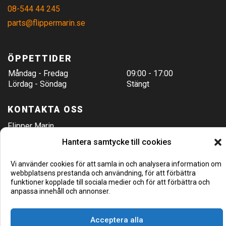
08-544 44 245
parts@flippermarin.se
ÖPPETTIDER
Måndag - Fredag
09:00 - 17:00
Lördag - Söndag
Stängt
KONTAKTA OSS
Flipper Marin
Hamnvägen 8
Hantera samtycke till cookies
Täby/Stockholm
Vi använder cookies för att samla in och analysera information om
08-544 44 240
webbplatsens prestanda och användning, för att förbättra
Hitta hit
funktioner kopplade till sociala medier och för att förbättra och
anpassa innehåll och annonser.
Acceptera alla