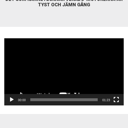
TYST OCH JÄMN GÅNG
Videospelare
00:00
01:23