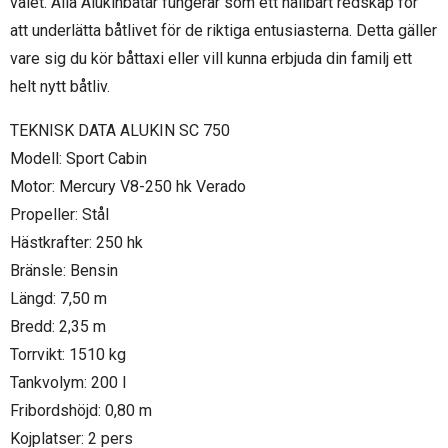
valet. Alla Alukinbåtar fungerar som ett hållbart redskap för
att underlätta båtlivet för de riktiga entusiasterna. Detta gäller
vare sig du kör båttaxi eller vill kunna erbjuda din familj ett
helt nytt båtliv.
TEKNISK DATA ALUKIN SC 750
Modell: Sport Cabin
Motor: Mercury V8-250 hk Verado
Propeller: Stål
Hästkrafter: 250 hk
Bränsle: Bensin
Längd: 7,50 m
Bredd: 2,35 m
Torrvikt: 1510 kg
Tankvolym: 200 l
Fribordshöjd: 0,80 m
Kojplatser: 2 pers