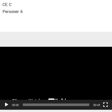
CE: C
Personer: 6
Videospelare
00:00
00:44