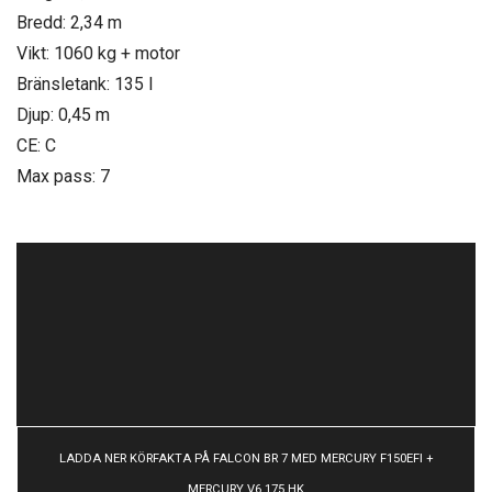
Bredd: 2,34 m
Vikt: 1060 kg + motor
Bränsletank: 135 l
Djup: 0,45 m
CE: C
Max pass: 7
LADDA NER KÖRFAKTA PÅ FALCON BR 7 MED MERCURY F150EFI +
MERCURY V6 175 HK