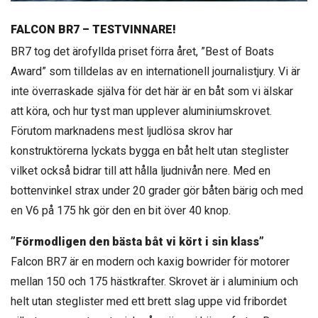
FALCON BR7 – TESTVINNARE!
BR7 tog det ärofyllda priset förra året, ”Best of Boats
Award” som tilldelas av en internationell journalistjury. Vi är
inte överraskade själva för det här är en båt som vi älskar
att köra, och hur tyst man upplever aluminiumskrovet.
Förutom marknadens mest ljudlösa skrov har
konstruktörerna lyckats bygga en båt helt utan steglister
vilket också bidrar till att hålla ljudnivån nere. Med en
bottenvinkel strax under 20 grader gör båten bärig och med
en V6 på 175 hk gör den en bit över 40 knop.
”Förmodligen den bästa båt vi kört i sin klass”
Falcon BR7 är en modern och kaxig bowrider för motorer
mellan 150 och 175 hästkrafter. Skrovet är i aluminium och
helt utan steglister med ett brett slag uppe vid fribordet