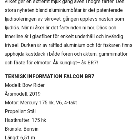
vilket ger en extremt mjuk gång även i högre farter. Den
stora nyheten bland aluminiumbåtar är det patenterade
ljudisoleringen av skrovet, gången upplevs nästan som
ljudlös. När ni åker är det fartvinden ni hör. Däck och
innerline är i glasfiber för enkelt underhåll och invändig
trivsel. Durken är av räfflad aluminium och för fiskaren finns
upphöjda kastdäck i både fören och aktern, gummimattor
och fäste för elmotor. Åk kungligt– åk BR7!
TEKNISK INFORMATION FALCON BR7
Modell: Bow Rider
Årsmodell: 2019
Motor: Mercury 175 hk, V6, 4-takt
Propeller: Stål
Hästkrafter: 175 hk
Bränsle: Bensin
Längd: 6,51 m