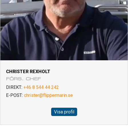
CHRISTER REXHOLT
FÖRS. CHEF
DIREKT:
+46 8 544 44 242
E-POST:
christer@flippermarin.se
Visa profil