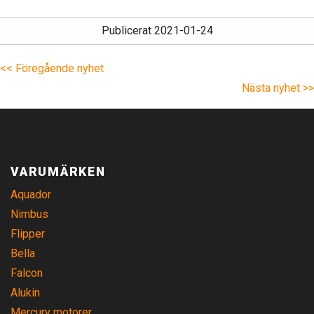
Publicerat 2021-01-24
<< Föregående nyhet
Nästa nyhet >>
VARUMÄRKEN
Aquador
Nimbus
Flipper
Bella
Falcon
Alukin
Mercury motorer