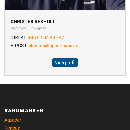
CHRISTER REXHOLT
FÖRS. CHEF
DIREKT:
+46 8 544 44 242
E-POST:
christer@flippermarin.se
Visa profil
VARUMÄRKEN
Aquador
Nimbus