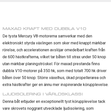
MAXAD KRAFT MED DUBBLA V10
De tysta Mercury V8-motorerna samverkar med den
elektroniskt styrda växlingen som sker med knappt märkbar
rörelse, och accelerationen avslöjar omedelbart kraften från
de 600 hästkrafterna, vilket tar båten till strax under 50 knop
utan märkbar planingströskel. För maxad prestanda finns
dubbla V10-motorer på 350 hk, som med totalt 700 hk driver
båten över 50 knop. Större växelhus, ökad propellerarea och
extra hästkrafter ger en ännu mer inspirerande körupplevelse.
LJUDISOLERING I VÄRLDSKLASS!
Denna båt erbjuder en exceptionellt tyst körupplevelse tack
vare skrovets noggrant utvecklade ljudisolering, som