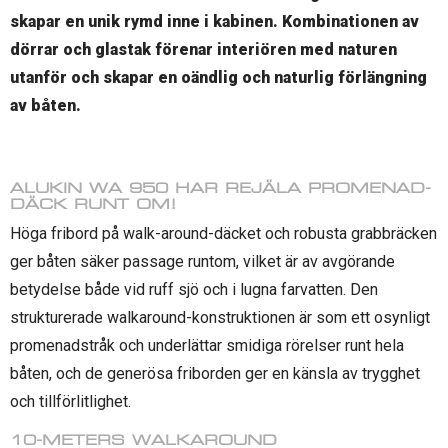
skapar en unik rymd inne i kabinen. Kombinationen av
dörrar och glastak förenar interiören med naturen
utanför och skapar en oändlig och naturlig förlängning
av båten.
ALUKIN WA 950 HAR REJÄLA PROMENAD-
DÄCK RUNT OM!
Höga fribord på walk-around-däcket och robusta grabbräcken
ger båten säker passage runtom, vilket är av avgörande
betydelse både vid ruff sjö och i lugna farvatten. Den
strukturerade walkaround-konstruktionen är som ett osynligt
promenadstråk och underlättar smidiga rörelser runt hela
båten, och de generösa friborden ger en känsla av trygghet
och tillförlitlighet.
10-METERS WALKAROUND