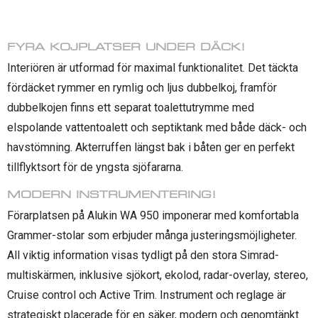
FYRA KOJPLATSER UNDER DÄCK!
Interiören är utformad för maximal funktionalitet. Det täckta
fördäcket rymmer en rymlig och ljus dubbelkoj, framför
dubbelkojen finns ett separat toalettutrymme med
elspolande vattentoalett och septiktank med både däck- och
havstömning. Akterruffen längst bak i båten ger en perfekt
tillflyktsort för de yngsta sjöfararna.
MODERN INSTRUMENTERING!
Förarplatsen på Alukin WA 950 imponerar med komfortabla
Grammer-stolar som erbjuder många justeringsmöjligheter.
All viktig information visas tydligt på den stora Simrad-
multiskärmen, inklusive sjökort, ekolod, radar-overlay, stereo,
Cruise control och Active Trim. Instrument och reglage är
strategiskt placerade för en säker, modern och genomtänkt