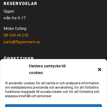
RESERVDELAR
Öppet:
mån-fre 9-17
Micke Colling
08-544 44 245
parts@flippermarin.se
ÖPPETTIDER
Måndag - Fredag
09:00 - 17:00
Hantera samtycke till
Lördag - Söndag
Stängt
cookies
KONTAKTA OSS
Vi använder cookies för att samla in och analysera information
om webbplatsens prestanda och användning, för att förbättra
Flipper Marin
funktioner kopplade till sociala medier och för att förbättra och
anpassa innehåll och annonser.
Hamnvägen 8
Täby/Stockholm