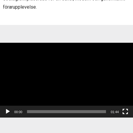
förarupplevelse.
Videospelare
00:00
01:44