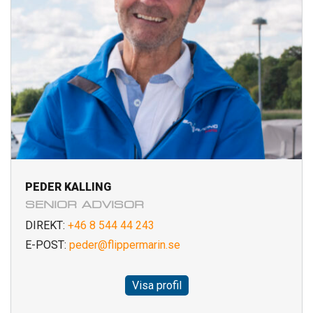
PEDER KALLING
SENIOR ADVISOR
DIREKT:
+46 8 544 44 243
E-POST:
peder@flippermarin.se
Visa profil