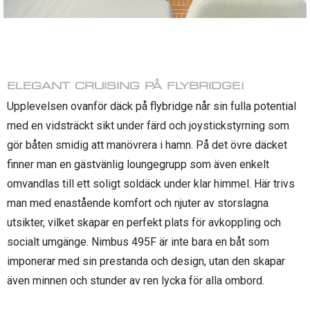
ELEGANT CRUISING PÅ FLYBRIDGE!
Upplevelsen ovanför däck på flybridge når sin fulla potential
med en vidsträckt sikt under färd och joystickstyrning som
gör båten smidig att manövrera i hamn. På det övre däcket
finner man en gästvänlig loungegrupp som även enkelt
omvandlas till ett soligt soldäck under klar himmel. Här trivs
man med enastående komfort och njuter av storslagna
utsikter, vilket skapar en perfekt plats för avkoppling och
socialt umgänge. Nimbus 495F är inte bara en båt som
imponerar med sin prestanda och design, utan den skapar
även minnen och stunder av ren lycka för alla ombord.