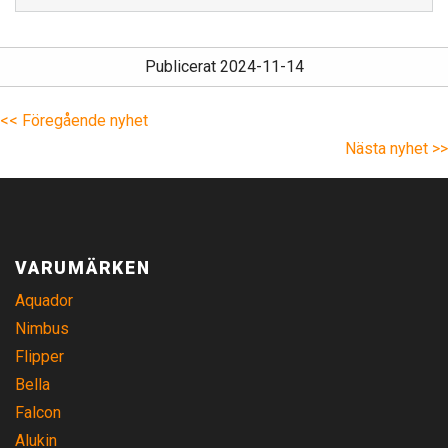
Publicerat 2024-11-14
<< Föregående nyhet
Nästa nyhet >>
VARUMÄRKEN
Aquador
Nimbus
Flipper
Bella
Falcon
Alukin