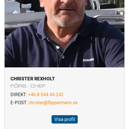
CHRISTER REXHOLT
FÖRS. CHEF
DIREKT:
+46 8 544 44 242
E-POST:
christer@flippermarin.se
Visa profil