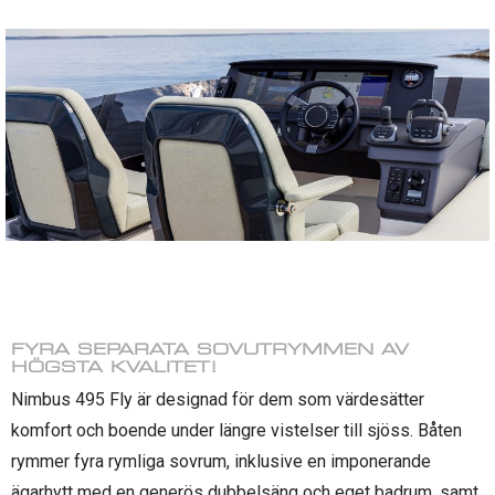
FYRA SEPARATA SOVUTRYMMEN AV
HÖGSTA KVALITET!
Nimbus 495 Fly är designad för dem som värdesätter
komfort och boende under längre vistelser till sjöss. Båten
rymmer fyra rymliga sovrum, inklusive en imponerande
ägarhytt med en generös dubbelsäng och eget badrum, samt