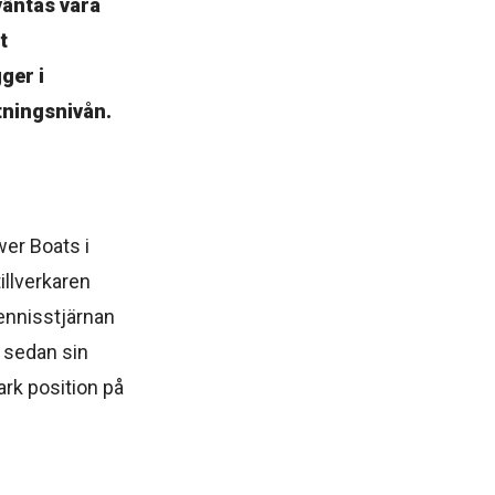
rväntas vara
t
ger i
tningsnivån.
er Boats i
illverkaren
ennisstjärnan
 sedan sin
rk position på