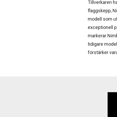
Tillverkaren h
flaggskepp, N
modell som ut
exceptionell 
markerar Nimb
tidigare mode
förstärker var
Vide