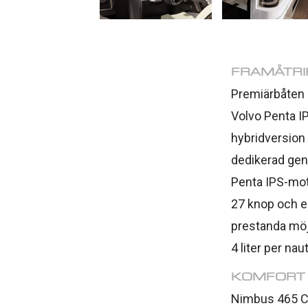
FRAMÅTRI
Premiärbåten
Volvo Penta I
hybridversion
dedikerad gene
Penta IPS-mot
27 knop och e
prestanda möj
4 liter per naut
KOMFORT 
Nimbus 465 C 