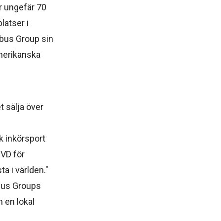
r ungefär 70
latser i
mbus Group sin
amerikanska
 sälja över
k inkörsport
VD för
a i världen."
bus Groups
n en lokal