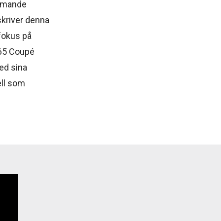
ommande
kriver denna
fokus på
465 Coupé
ed sina
ell som