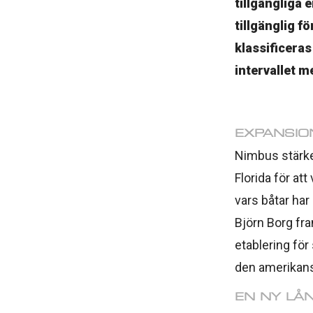
tillgängliga 
tillgänglig f
klassificeras
intervallet m
EXPANSIO
Nimbus stärke
Florida för at
vars båtar ha
Björn Borg fr
etablering för
den amerikan
EN NY LÅ