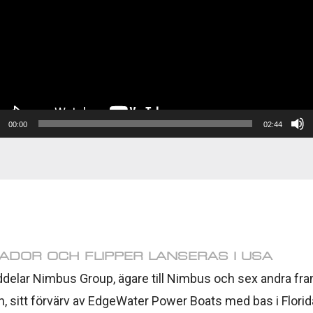
00:00
02:44
ADOR OCH FLIPPER LANSERAS I USA
delar Nimbus Group, ägare till Nimbus och sex andra f
 sitt förvärv av EdgeWater Power Boats med bas i Florida