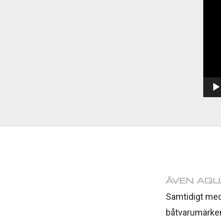
ÄVEN AQU
Samtidigt med
båtvarumärken,