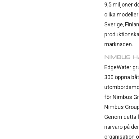
9,5 miljoner d
olika modeller
Sverige, Finl
produktionska
marknaden.
NIMBUS H
EdgeWater gru
300 öppna båt
utombordsmoto
för Nimbus Gr
Nimbus Group,
Genom detta f
närvaro på den
organisation 