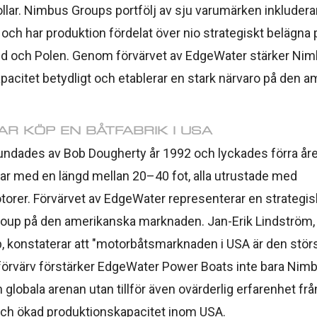
ollar. Nimbus Groups portfölj av sju varumärken inkludera
 och har produktion fördelat över nio strategiskt belägna p
and och Polen. Genom förvärvet av EdgeWater stärker Ni
pacitet betydligt och etablerar en stark närvaro på den 
AR KÖP EN BÅTFABRIK I USA
ndades av Bob Dougherty år 1992 och lyckades förra året
ar med en längd mellan 20–40 fot, alla utrustade med
rer. Förvärvet av EdgeWater representerar en strategis
oup på den amerikanska marknaden. Jan-Erik Lindström, 
 konstaterar att "motorbåtsmarknaden i USA är den störst
örvärv förstärker EdgeWater Power Boats inte bara Nim
 globala arenan utan tillför även ovärderlig erfarenhet frå
och ökad produktionskapacitet inom USA.