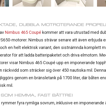
KTADE, DUBBLA MOTROTERANDE PROPEL
 av
Nimbus 465 Coupé
kommer att vara utrustad med dub
PS650-motorer. Nimbus strävar senare att även erbjuda e
 och en helt elektrisk variant, den sistnämnda komplett 
rator för att ladda batteripaketet och driva elmotorn. Me
orer visar Nimbus 465 Coupé upp en imponerande topph
n räckvidd som sträcker sig över 450 nautiska mil. Den
liggörs genom en bränsletank på 1700 liter, där båten en
isk mil.
SOM HEMMA, FAST BÄTTRE!
rymmer fyra rymliga sovrum, inklusive en imponerande 