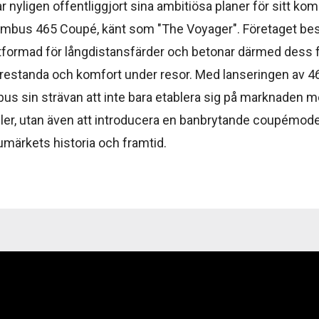
ar nyligen offentliggjort sina ambitiösa planer för sitt k
imbus 465 Coupé, känt som "The Voyager". Företaget bes
formad för långdistansfärder och betonar därmed dess 
prestanda och komfort under resor. Med lanseringen av 
us sin strävan att inte bara etablera sig på marknaden m
ller, utan även att introducera en banbrytande coupémod
umärkets historia och framtid.
ospelare