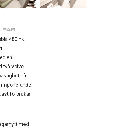
LRAR
bla 480 hk
n
med en
d två Volvo
astighet på
na imponerande
dast förbrukar
ägarhytt med