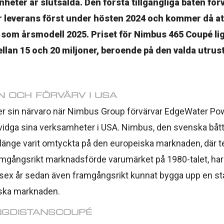
enheter är slutsålda. Den första tillgängliga båten fö
ör leverans först under hösten 2024 och kommer då at
 som årsmodell 2025. Priset för Nimbus 465 Coupé lig
ellan 15 och 20 miljoner, beroende på den valda utrus
N OCH FÖRVÄRV I USA
r sin närvaro när Nimbus Group förvärvar EdgeWater Pow
t vidga sina verksamheter i USA. Nimbus, den svenska bått
r länge varit omtyckta på den europeiska marknaden, där t
amgångsrikt marknadsförde varumärket på 1980-talet, har
 sex år sedan även framgångsrikt kunnat bygga upp en sta
ska marknaden.
NGDISTANSCOUPÉ