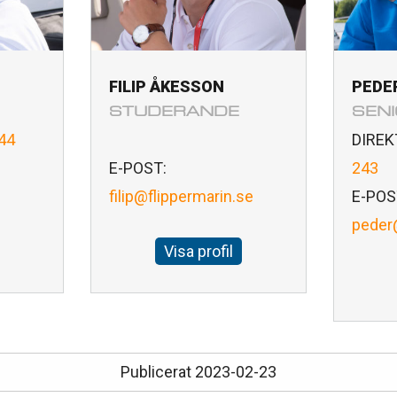
FILIP ÅKESSON
PEDE
STUDERANDE
SEN
44
DIREK
E-POST:
243
filip@flippermarin.se
E-POS
peder
Visa profil
Publicerat 2023-02-23