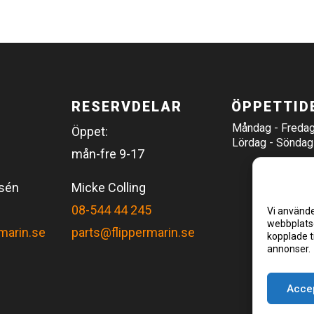
RESERVDELAR
ÖPPETTID
Måndag - Freda
Öppet:
Lördag - Söndag
mån-fre 9-17
rsén
Micke Colling
08-544 44 245
Vi använde
webbplatse
marin.se
parts@flippermarin.se
kopplade t
annonser.
Accep