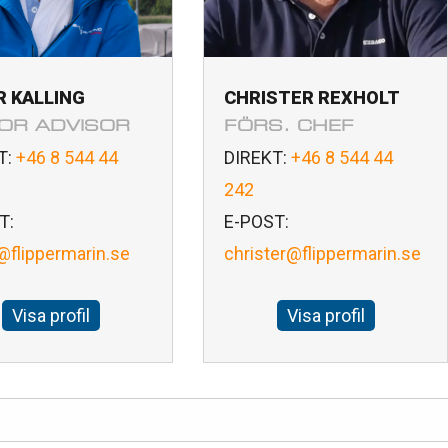
R KALLING
CHRISTER REXHOLT
IOR ADVISOR
FÖRS. CHEF
T:
+46 8 544 44
DIREKT:
+46 8 544 44
242
T:
E-POST:
@flippermarin.se
christer@flippermarin.se
Visa profil
Visa profil