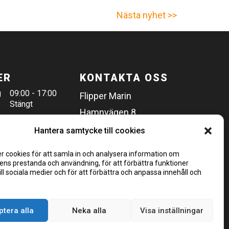
Nästa nyhet >>
ER
KONTAKTA OSS
g
09:00 - 17:00
Flipper Marin
Stängt
Hamnvägen 8
Täby/Stockholm
Hantera samtycke till cookies
08-544 44 240
r cookies för att samla in och analysera information om
Hitta hit
ns prestanda och användning, för att förbättra funktioner
ill sociala medier och för att förbättra och anpassa innehåll och
tera alla
Neka alla
Visa inställningar