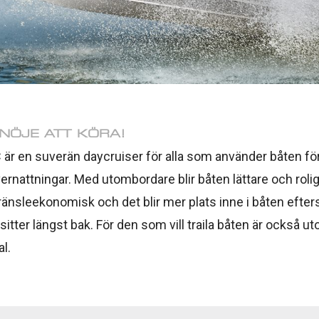
 NÖJE ATT KÖRA!
 är en suverän daycruiser för alla som använder båten fö
ernattningar. Med utombordare blir båten lättare och roliga
ränsleekonomisk och det blir mer plats inne i båten efte
itter längst bak. För den som vill traila båten är också 
al.