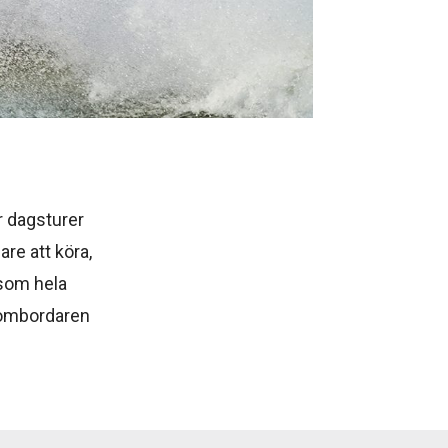
r dagsturer
re att köra,
rsom hela
utombordaren