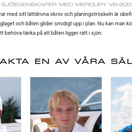
 SJÖEGENSKAPER MED MERCURY V6-200
r med sitt lättdrivna skrov och planingströskeln är obefint
glaget och båten glider smidigt upp i plan. Nu kan man kör
tt behöva tänka på att båten ligger rätt i sjön.
AKTA EN AV VÅRA SÄ