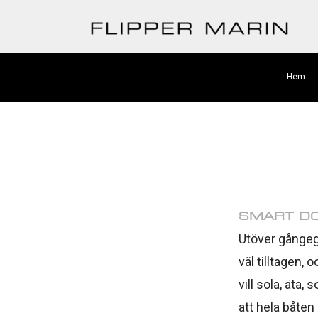
Hem
SMART DC
Utöver gångeg
väl tilltagen,
vill sola, äta,
att hela båten