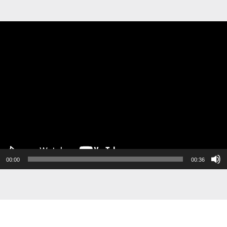
ospelare
00:00
00:36