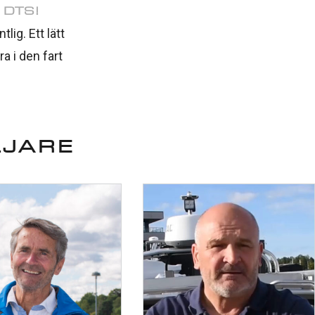
 DTS!
lig. Ett lätt
a i den fart
LJARE