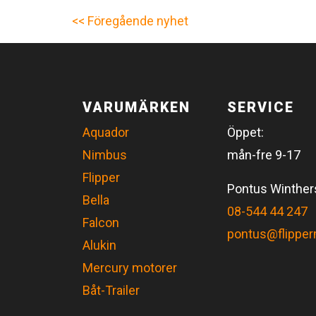
<< Föregående nyhet
VARUMÄRKEN
SERVICE
Aquador
Öppet:
Nimbus
mån-fre 9-17
Flipper
Pontus Winthe
Bella
08-544 44 247
Falcon
pontus@flipper
Alukin
Mercury motorer
Båt-Trailer