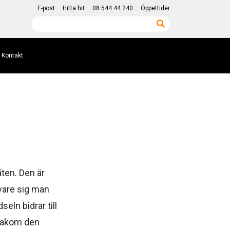
E-post
Hitta hit
08 544 44 240
Öppettider
Kontakt
ten. Den är
 vare sig man
seln bidrar till
d bakom den