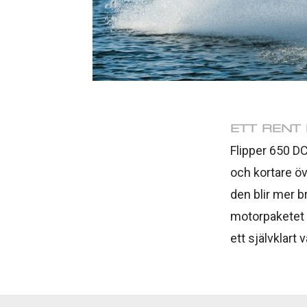
ETT RENT
Flipper 650 DC
och kortare öv
den blir mer b
motorpaketet s
ett självklart v