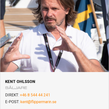
KENT OHLSSON
SÄLJARE
DIREKT:
+46 8 544 44 241
E-POST:
kent@flippermarin.se