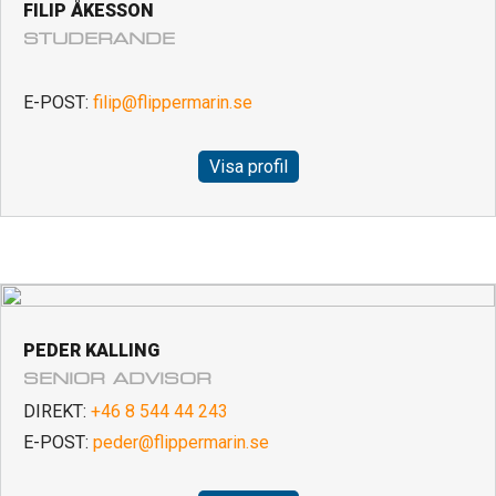
FILIP ÅKESSON
STUDERANDE
E-POST:
filip@flippermarin.se
Visa profil
PEDER KALLING
SENIOR ADVISOR
DIREKT:
+46 8 544 44 243
E-POST:
peder@flippermarin.se