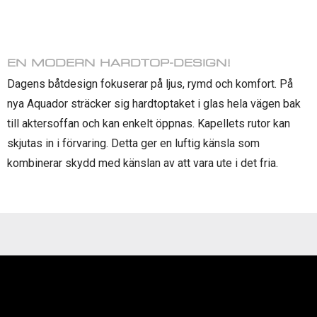
EN MODERN HARDTOP-DESIGN!
Dagens båtdesign fokuserar på ljus, rymd och komfort. På
nya Aquador sträcker sig hardtoptaket i glas hela vägen bak
till aktersoffan och kan enkelt öppnas. Kapellets rutor kan
skjutas in i förvaring. Detta ger en luftig känsla som
kombinerar skydd med känslan av att vara ute i det fria.
Videospelare