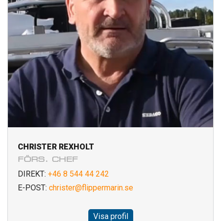
CHRISTER REXHOLT
FÖRS. CHEF
DIREKT:
+46 8 544 44 242
E-POST:
christer@flippermarin.se
Visa profil